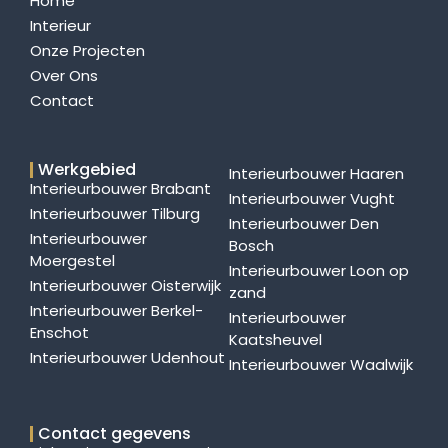
Home
Interieur
Onze Projecten
Over Ons
Contact
Werkgebied
Interieurbouwer Haaren
Interieurbouwer Brabant
Interieurbouwer Vught
Interieurbouwer Tilburg
Interieurbouwer Den
Interieurbouwer
Bosch
Moergestel
Interieurbouwer Loon op
Interieurbouwer Oisterwijk
zand
Interieurbouwer Berkel-
Interieurbouwer
Enschot
Kaatsheuvel
Interieurbouwer Udenhout
Interieurbouwer Waalwijk
Contact gegevens