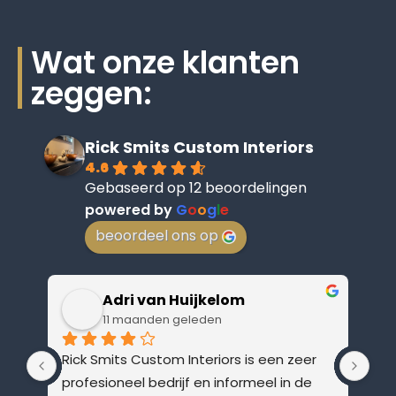
Wat onze klanten
zeggen:
Rick Smits Custom Interiors
4.6
Gebaseerd op 12 beoordelingen
powered by
G
o
o
g
l
e
beoordeel ons op
Adri van Huijkelom
11 maanden geleden
Rick Smits Custom Interiors is een zeer 
profesioneel bedrijf en informeel in de 