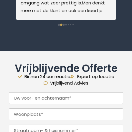
! 
omgang wat zeer prettig is.Men denkt 
mee met de klant en ook een keertje 
n 
extra langskomen was géén 
probleem.Wij zijn zeer tevreden en blij 
met de geplaatste keuken.
Vrijblijvende Offerte
Binnen 24 uur reactie
Expert op locatie
Vrijblijvend Advies